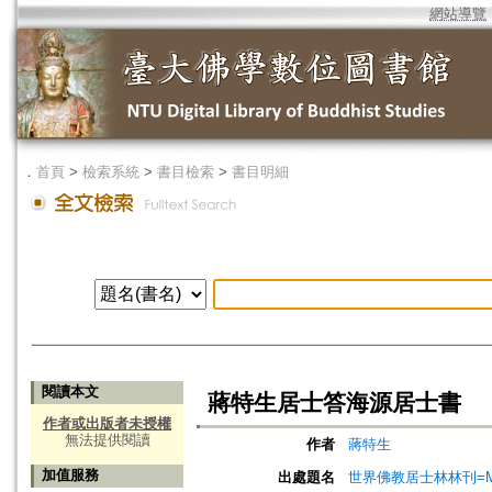
網站導覽
．
首頁
>
檢索系統
>
書目檢索
>
書目明細
閱讀本文
蔣特生居士答海源居士書
作者或出版者未授權
無法提供閱讀
作者
蔣特生
加值服務
出處題名
世界佛教居士林林刊=Magazine