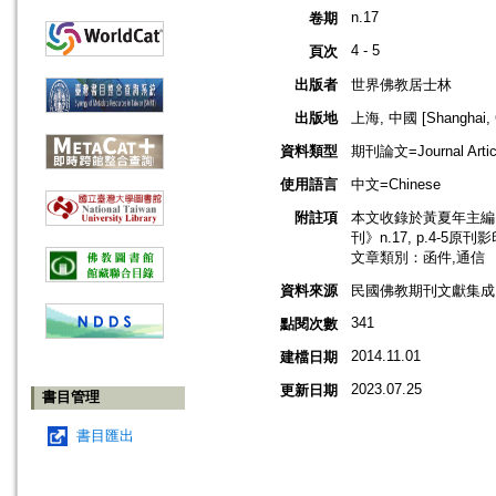
n.17
卷期
4 - 5
頁次
出版者
世界佛教居士林
出版地
上海, 中國 [Shanghai, 
資料類型
期刊論文=Journal Artic
使用語言
中文=Chinese
附註項
本文收錄於黃夏年主編，2
刊》n.17, p.4-5原刊
文章類別：函件,通信
資料來源
民國佛教期刊文獻集成 v
341
點閱次數
2014.11.01
建檔日期
2023.07.25
更新日期
書目管理
書目匯出