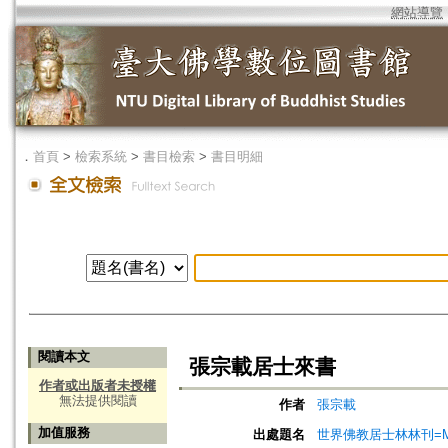
網站導覽
．
首頁
>
檢索系統
>
書目檢索
>
書目明細
閱讀本文
張宗載居士來書
作者或出版者未授權
無法提供閱讀
作者
張宗載
加值服務
出處題名
世界佛教居士林林刊=Magazine