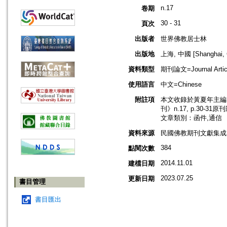
n.17
卷期
30 - 31
頁次
出版者
世界佛教居士林
出版地
上海, 中國 [Shanghai, 
資料類型
期刊論文=Journal Artic
使用語言
中文=Chinese
附註項
本文收錄於黃夏年主編，2
刊》n.17, p.30-31
文章類別：函件,通信
資料來源
民國佛教期刊文獻集成 v
384
點閱次數
2014.11.01
建檔日期
2023.07.25
更新日期
書目管理
書目匯出