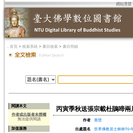
網站導覽
．
首頁
>
檢索系統
>
書目檢索
>
書目明細
閱讀本文
丙寅季秋送張宗載杜鵑啼兩
作者或出版者未授權
無法提供閱讀
作者
善慧
加值服務
出處題名
世界佛教居士林林刊=Magazine