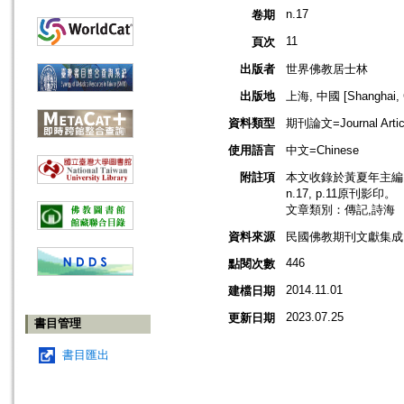
n.17
卷期
11
頁次
出版者
世界佛教居士林
出版地
上海, 中國 [Shanghai, 
資料類型
期刊論文=Journal Artic
使用語言
中文=Chinese
附註項
本文收錄於黃夏年主編，
n.17, p.11原刊影印。
文章類別：傳記,詩海
資料來源
民國佛教期刊文獻集成 v
446
點閱次數
2014.11.01
建檔日期
2023.07.25
更新日期
書目管理
書目匯出