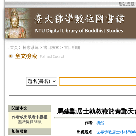
網站導覽
．
首頁
>
檢索系統
>
書目檢索
>
書目明細
閱讀本文
馬建勳居士執教鞭於秦郵天
作者或出版者未授權
無法提供閱讀
作者
塊然
加值服務
出處題名
世界佛教居士林林刊=Magazine