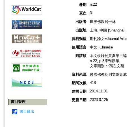
n.22
卷期
3
頁次
出版者
世界佛教居士林
出版地
上海, 中國 [Shanghai, 
資料類型
期刊論文=Journal Artic
使用語言
中文=Chinese
附註項
本文收錄於黃夏年主編，
n.22, p.3原刊影印。
文章類別：傳記,文苑
資料來源
民國佛教期刊文獻集成 v
418
點閱次數
2014.11.01
建檔日期
2023.07.25
更新日期
書目管理
書目匯出