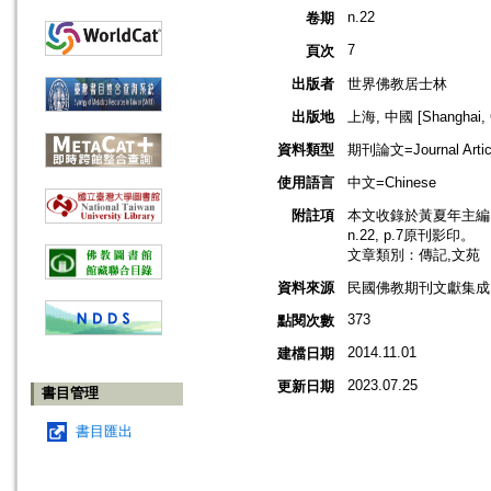
n.22
卷期
7
頁次
出版者
世界佛教居士林
出版地
上海, 中國 [Shanghai, 
資料類型
期刊論文=Journal Artic
使用語言
中文=Chinese
附註項
本文收錄於黃夏年主編，
n.22, p.7原刊影印。
文章類別：傳記,文苑
資料來源
民國佛教期刊文獻集成 v
373
點閱次數
2014.11.01
建檔日期
2023.07.25
更新日期
書目管理
書目匯出