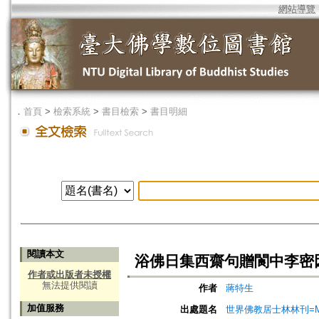
網站導覽
．
首頁
>
檢索系統
>
書目檢索
>
書目明細
閱讀本文
浴佛日集西齋句贈閬中李密
作者或出版者未授權
無法提供閱讀
作者
蔣特生
加值服務
出處題名
世界佛教居士林林刊=Magazine