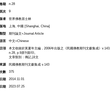
n.28
卷期
9
頁次
版者
世界佛教居士林
版地
上海, 中國 [Shanghai, China]
類型
期刊論文=Journal Article
語言
中文=Chinese
註項
本文收錄於黃夏年主編，2006年出版之《民國佛教期刊文獻集成》v.143,
n.28, p.9原刊影印。
文章類別：傳記,詩文
來源
民國佛教期刊文獻集成 v.143
375
次數
2014.11.01
日期
2023.07.25
日期