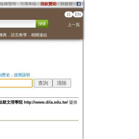
版權聲明
．
引用本站
．
捐款贊助
．
回首頁
．
日
EN
上一頁
佛典
．
語言教學
．
相關連結
詢歷史
．
使用說明
法鼓文理學院 http://www.dila.edu.tw/
提供