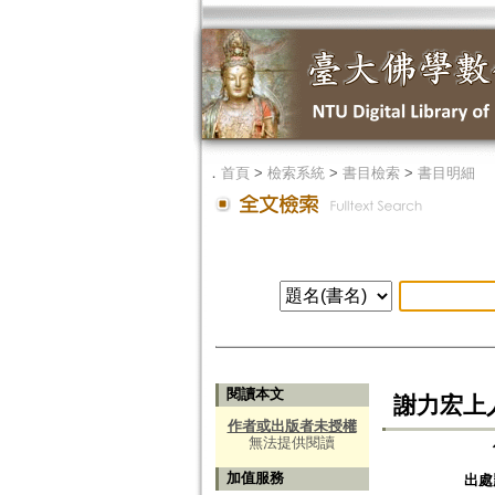
．
首頁
>
檢索系統
>
書目檢索
>
書目明細
閱讀本文
謝力宏上
作者或出版者未授權
無法提供閱讀
加值服務
出處