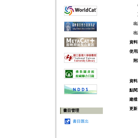
出
出
資料
使用
附
資料
點閱
建檔
更新
書目管理
書目匯出