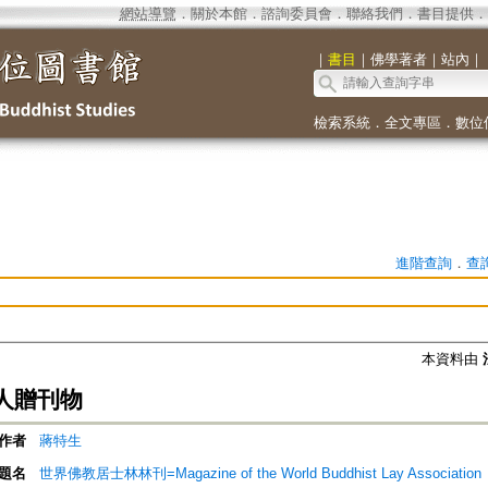
網站導覽
．
關於本館
．
諮詢委員會
．
聯絡我們
．
書目提供
．
｜
書目
｜
佛學著者
｜
站內
｜
檢索系統
．
全文專區
．
數位
進階查詢
．
查
本資料由
人贈刊物
作者
蔣特生
題名
世界佛教居士林林刊=Magazine of the World Buddhist Lay Association