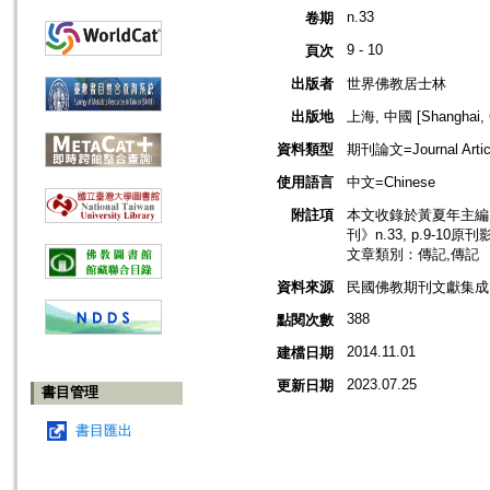
n.33
卷期
9 - 10
頁次
出版者
世界佛教居士林
出版地
上海, 中國 [Shanghai, 
資料類型
期刊論文=Journal Artic
使用語言
中文=Chinese
附註項
本文收錄於黃夏年主編，2
刊》n.33, p.9-10原
文章類別：傳記,傳記
資料來源
民國佛教期刊文獻集成 v
388
點閱次數
2014.11.01
建檔日期
2023.07.25
更新日期
書目管理
書目匯出