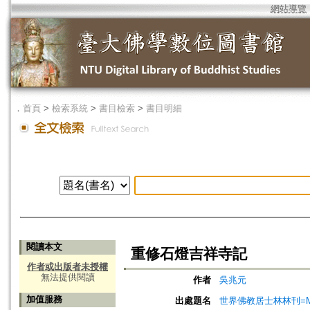
網站導覽
．
首頁
>
檢索系統
>
書目檢索
>
書目明細
閱讀本文
重修石燈吉祥寺記
作者或出版者未授權
無法提供閱讀
作者
吳兆元
加值服務
出處題名
世界佛教居士林林刊=Magazine