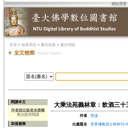
網站導覽
．
首頁
>
檢索系統
>
書目檢索
>
書目明細
閱讀本文
大乘法苑義林章：飲酒三十
作者或出版者未授權
無法提供閱讀
作者
慧遠
加值服務
出處題名
世界佛教居士林林刊=Magazine