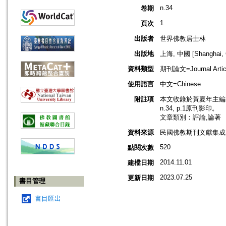
n.34
卷期
1
頁次
出版者
世界佛教居士林
出版地
上海, 中國 [Shanghai, 
資料類型
期刊論文=Journal Artic
使用語言
中文=Chinese
附註項
本文收錄於黃夏年主編，
n.34, p.1原刊影印。
文章類別：評論,論著
資料來源
民國佛教期刊文獻集成 v
520
點閱次數
2014.11.01
建檔日期
2023.07.25
更新日期
書目管理
書目匯出