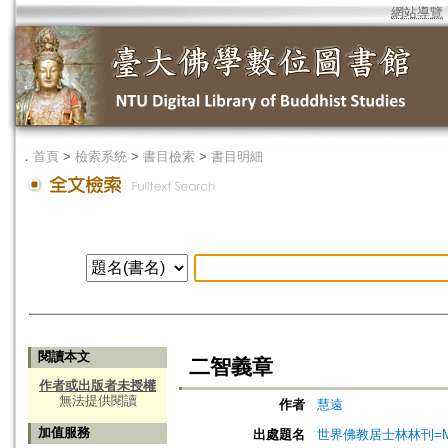
網站導覽
．
首頁
>
檢索系統
>
書目檢索
>
書目明細
閱讀本文
二智義章
作者或出版者未授權
無法提供閱讀
作者
慧遠
加值服務
出處題名
世界佛教居士林林刊=Magazine