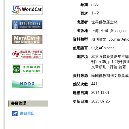
n.35
卷期
1 - 2
頁次
出版者
世界佛教居士林
出版地
上海, 中國 [Shanghai, 
資料類型
期刊論文=Journal Artic
使用語言
中文=Chinese
附註項
本文收錄於黃夏年主編，2
刊》n.35, p.1-2原刊
文章類別：評論,論著
資料來源
民國佛教期刊文獻集成 v
441
點閱次數
2014.11.01
建檔日期
2023.07.25
更新日期
書目管理
書目匯出