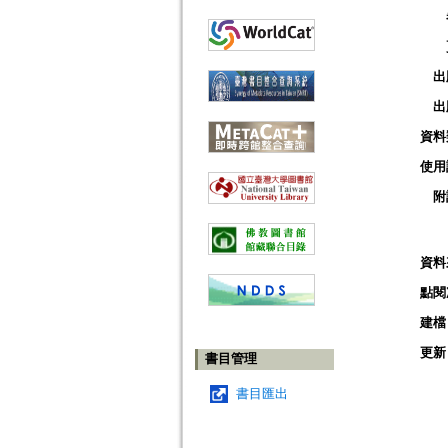
出
出
資料
使用
附
資料
點閱
建檔
更新
書目管理
書目匯出