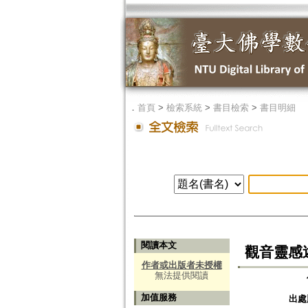
．
首頁
>
檢索系統
>
書目檢索
>
書目明細
閱讀本文
觀音靈感
作者或出版者未授權
無法提供閱讀
加值服務
出處