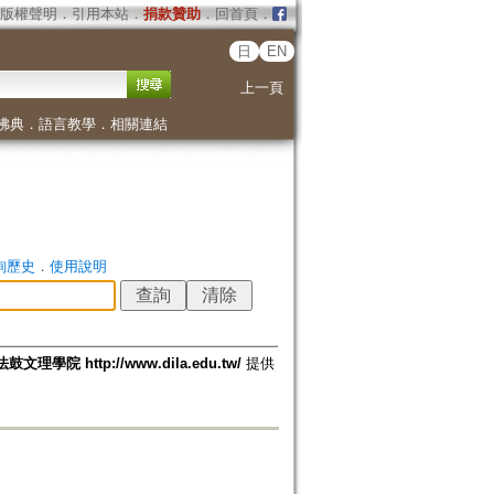
版權聲明
．
引用本站
．
捐款贊助
．
回首頁
．
日
EN
上一頁
佛典
．
語言教學
．
相關連結
詢歷史
．
使用說明
法鼓文理學院 http://www.dila.edu.tw/
提供