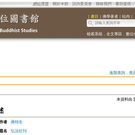
網站導覽
．
關於本館
．
諮詢委員會
．
聯絡我們
．
書目提供
．
｜
書目
｜
佛學著者
｜
站內
｜
檢索系統
．
全文專區
．
數位
進階查詢
．
查
本資料由
述
作者
蔣特生
題名
弘法社刊