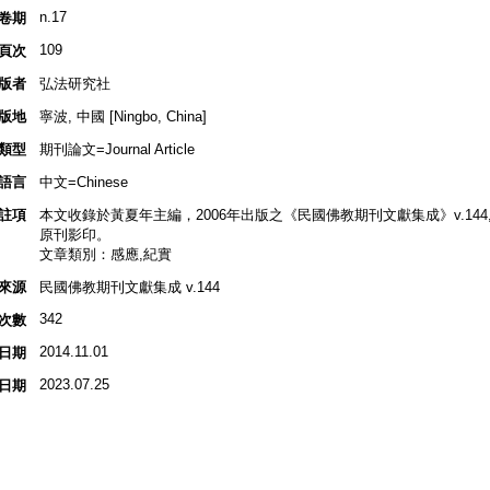
n.17
卷期
109
頁次
版者
弘法研究社
版地
寧波, 中國 [Ningbo, China]
類型
期刊論文=Journal Article
語言
中文=Chinese
註項
本文收錄於黃夏年主編，2006年出版之《民國佛教期刊文獻集成》v.144, p.3
原刊影印。
文章類別：感應,紀實
來源
民國佛教期刊文獻集成 v.144
342
次數
2014.11.01
日期
2023.07.25
日期