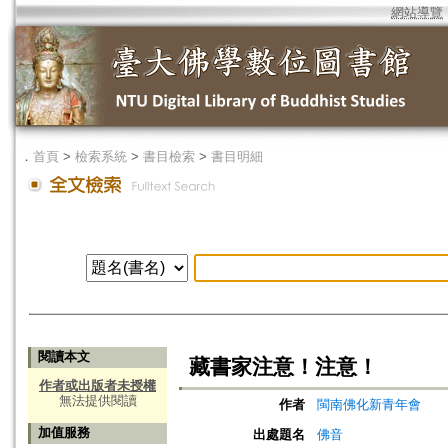
網站導覽
．
首頁
>
檢索系統
>
書目檢索
>
書目明細
閱讀本文
藏書家注意！注意！
作者或出版者未授權
無法提供閱讀
作者
閩南佛化新青年會
加值服務
出處題名
佛音