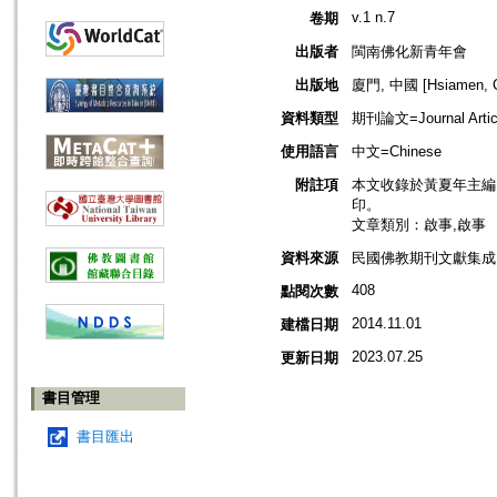
v.1 n.7
卷期
出版者
閩南佛化新青年會
出版地
廈門, 中國 [Hsiamen, C
資料類型
期刊論文=Journal Artic
使用語言
中文=Chinese
附註項
本文收錄於黃夏年主編，2
印。
文章類別：啟事,啟事
資料來源
民國佛教期刊文獻集成 v
408
點閱次數
2014.11.01
建檔日期
2023.07.25
更新日期
書目管理
書目匯出