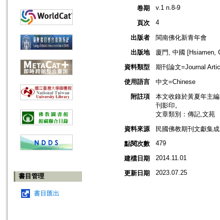
v.1 n.8-9
卷期
4
頁次
出版者
閩南佛化新青年會
出版地
廈門, 中國 [Hsiamen, C
資料類型
期刊論文=Journal Artic
使用語言
中文=Chinese
附註項
本文收錄於黃夏年主編，20
刊影印。
文章類別：傳記,文苑
資料來源
民國佛教期刊文獻集成 v
479
點閱次數
2014.11.01
建檔日期
2023.07.25
更新日期
書目管理
書目匯出