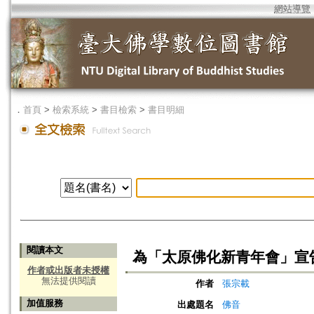
網站導覽
．
首頁
>
檢索系統
>
書目檢索
>
書目明細
閱讀本文
為「太原佛化新青年會」宣
作者或出版者未授權
無法提供閱讀
作者
張宗載
加值服務
出處題名
佛音