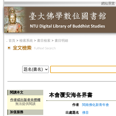
網站導覽
．
首頁
>
檢索系統
>
書目檢索
>
書目明細
閱讀本文
本會覆安海各界書
作者或出版者未授權
無法提供閱讀
作者
閩南佛化新青年會
加值服務
出處題名
佛音