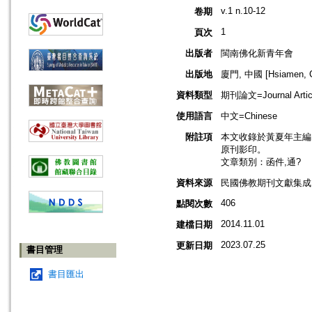
v.1 n.10-12
卷期
1
頁次
出版者
閩南佛化新青年會
出版地
廈門, 中國 [Hsiamen, C
資料類型
期刊論文=Journal Artic
使用語言
中文=Chinese
附註項
本文收錄於黃夏年主編，20
原刊影印。
文章類別：函件,通?
資料來源
民國佛教期刊文獻集成 v
406
點閱次數
2014.11.01
建檔日期
2023.07.25
更新日期
書目管理
書目匯出