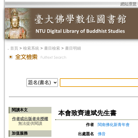
網站導覽
．
首頁
>
檢索系統
>
書目檢索
>
書目明細
閱讀本文
本會致齊連斌先生書
作者或出版者未授權
無法提供閱讀
作者
閩南佛化新青年會
加值服務
出處題名
佛音