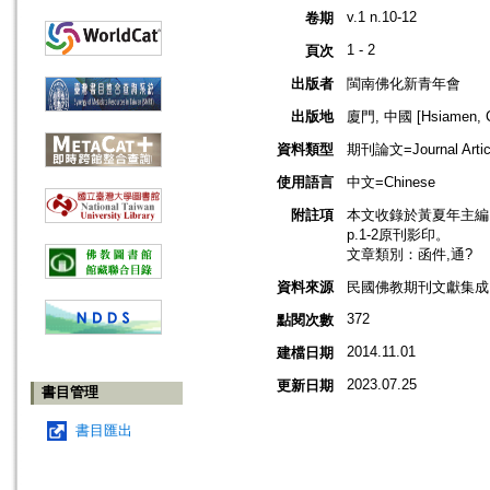
v.1 n.10-12
卷期
1 - 2
頁次
出版者
閩南佛化新青年會
出版地
廈門, 中國 [Hsiamen, C
資料類型
期刊論文=Journal Artic
使用語言
中文=Chinese
附註項
本文收錄於黃夏年主編，20
p.1-2原刊影印。
文章類別：函件,通?
資料來源
民國佛教期刊文獻集成 v
372
點閱次數
2014.11.01
建檔日期
2023.07.25
更新日期
書目管理
書目匯出