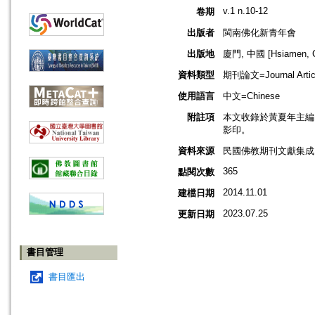
v.1 n.10-12
卷期
出版者
閩南佛化新青年會
出版地
廈門, 中國 [Hsiamen, C
資料類型
期刊論文=Journal Artic
使用語言
中文=Chinese
附註項
本文收錄於黃夏年主編，20
影印。
資料來源
民國佛教期刊文獻集成 v
365
點閱次數
2014.11.01
建檔日期
2023.07.25
更新日期
書目管理
書目匯出