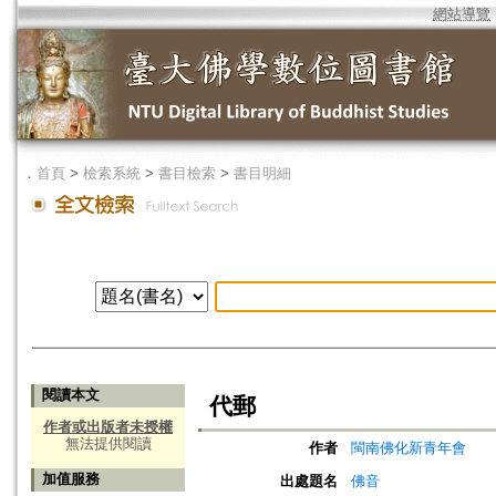
網站導覽
．
首頁
>
檢索系統
>
書目檢索
>
書目明細
閱讀本文
代郵
作者或出版者未授權
無法提供閱讀
作者
閩南佛化新青年會
加值服務
出處題名
佛音