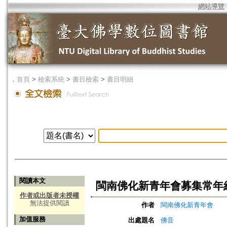
網站導覽
．
首頁
>
檢索系統
>
書目檢索
>
書目明細
閱讀本文
閩南佛化新青年會募集常年
作者或出版者未授權
無法提供閱讀
作者
閩南佛化新青年會
加值服務
出處題名
佛音