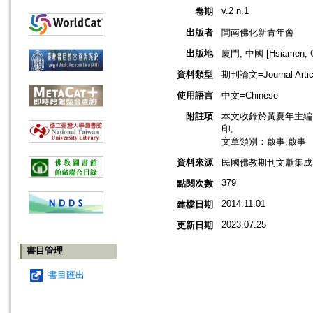
v.2 n.1
卷期
出版者
閩南佛化新青年會
出版地
廈門, 中國 [Hsiamen, C
資料類型
期刊論文=Journal Artic
使用語言
中文=Chinese
附註項
本文收錄於黃夏年主編，2
印。
文章類別：啟事,啟事
資料來源
民國佛教期刊文獻集成 v
379
點閱次數
2014.11.01
建檔日期
2023.07.25
更新日期
書目管理
書目匯出