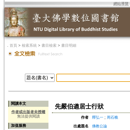
網站導覽
．
首頁
>
檢索系統
>
書目檢索
>
書目明細
閱讀本文
先嚴伯遒居士行狀
作者或出版者未授權
無法提供閱讀
作者
釋弘一
;
周石樵
加值服務
出處題名
佛教公論