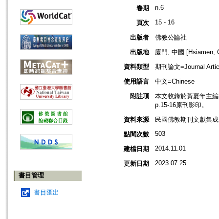
n.6
卷期
15 - 16
頁次
出版者
佛教公論社
出版地
廈門, 中國 [Hsiamen, C
資料類型
期刊論文=Journal Artic
使用語言
中文=Chinese
附註項
本文收錄於黃夏年主編，2
p.15-16原刊影印。
資料來源
民國佛教期刊文獻集成 v
503
點閱次數
2014.11.01
建檔日期
2023.07.25
更新日期
書目管理
書目匯出