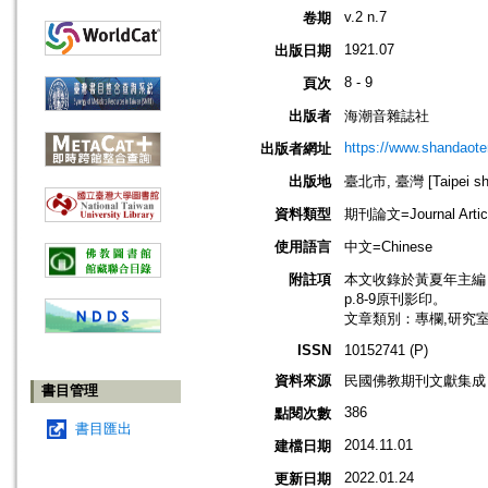
v.2 n.7
卷期
1921.07
出版日期
8 - 9
頁次
出版者
海潮音雜誌社
https://www.shandaote
出版者網址
出版地
臺北市, 臺灣 [Taipei shi
資料類型
期刊論文=Journal Artic
使用語言
中文=Chinese
附註項
本文收錄於黃夏年主編，20
p.8-9原刊影印。
文章類別：專欄,研究
ISSN
10152741 (P)
資料來源
民國佛教期刊文獻集成 v
書目管理
386
點閱次數
書目匯出
2014.11.01
建檔日期
2022.01.24
更新日期