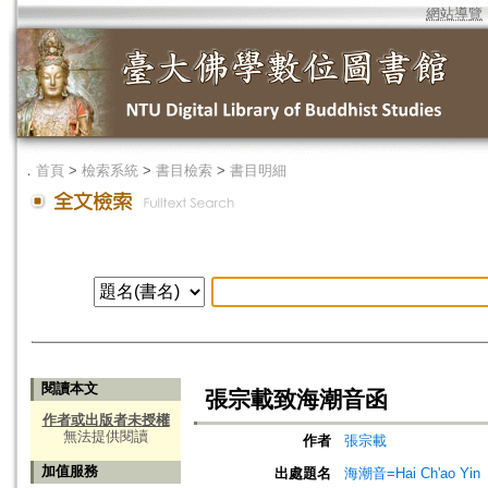
網站導覽
．
首頁
>
檢索系統
>
書目檢索
>
書目明細
閱讀本文
張宗載致海潮音函
作者或出版者未授權
無法提供閱讀
作者
張宗載
加值服務
出處題名
海潮音=Hai Ch'ao Yin