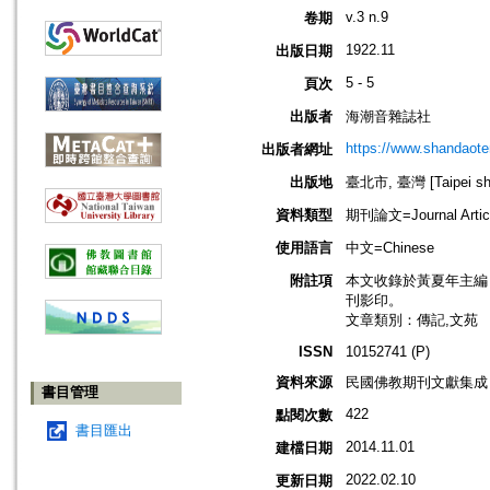
v.3 n.9
卷期
1922.11
出版日期
5 - 5
頁次
出版者
海潮音雜誌社
https://www.shandaote
出版者網址
出版地
臺北市, 臺灣 [Taipei shi
資料類型
期刊論文=Journal Artic
使用語言
中文=Chinese
附註項
本文收錄於黃夏年主編，20
刊影印。
文章類別：傳記,文苑
ISSN
10152741 (P)
資料來源
民國佛教期刊文獻集成 v
書目管理
422
點閱次數
書目匯出
2014.11.01
建檔日期
2022.02.10
更新日期