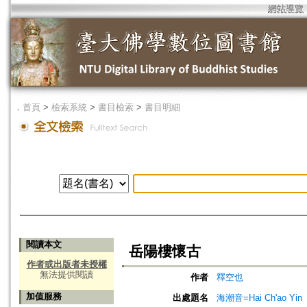
網站導覽
．
首頁
>
檢索系統
>
書目檢索
>
書目明細
閱讀本文
岳陽樓懷古
作者或出版者未授權
無法提供閱讀
作者
釋空也
加值服務
出處題名
海潮音=Hai Ch'ao Yin