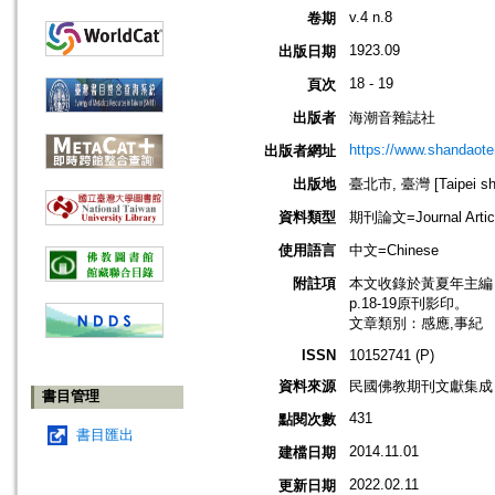
v.4 n.8
卷期
1923.09
出版日期
18 - 19
頁次
出版者
海潮音雜誌社
https://www.shandaote
出版者網址
出版地
臺北市, 臺灣 [Taipei shi
資料類型
期刊論文=Journal Artic
使用語言
中文=Chinese
附註項
本文收錄於黃夏年主編，20
p.18-19原刊影印。
文章類別：感應,事紀
ISSN
10152741 (P)
資料來源
民國佛教期刊文獻集成 v
書目管理
431
點閱次數
書目匯出
2014.11.01
建檔日期
2022.02.11
更新日期