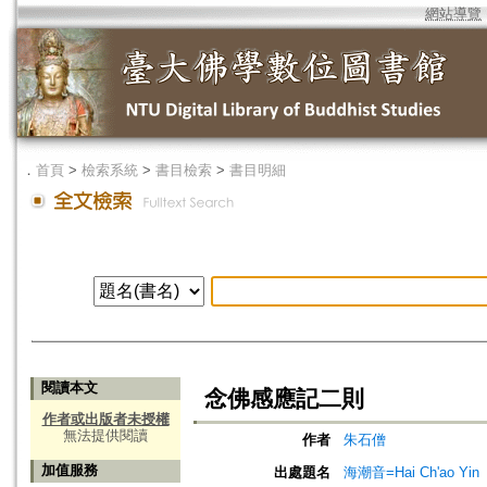
網站導覽
．
首頁
>
檢索系統
>
書目檢索
>
書目明細
閱讀本文
念佛感應記二則
作者或出版者未授權
無法提供閱讀
作者
朱石僧
加值服務
出處題名
海潮音=Hai Ch'ao Yin