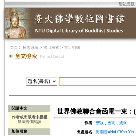
網站導覽
．
首頁
>
檢索系統
>
書目檢索
>
書目明細
閱讀本文
世界佛教聯合會函電一束：(
作者或出版者未授權
無法提供閱讀
作者
聖欽
;
應明
;
戒乘
加值服務
出處題名
海潮音=Hai Ch'ao Yin