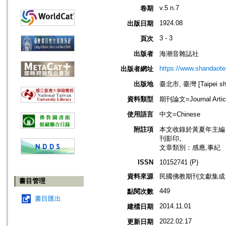
v.5 n.7
卷期
1924.08
出版日期
3 - 3
頁次
出版者
海潮音雜誌社
https://www.shandaote
出版者網址
出版地
臺北市, 臺灣 [Taipei shi
資料類型
期刊論文=Journal Artic
使用語言
中文=Chinese
附註項
本文收錄於黃夏年主編，20
刊影印。
文章類別：感應,事紀
ISSN
10152741 (P)
資料來源
民國佛教期刊文獻集成 v
書目管理
449
點閱次數
書目匯出
2014.11.01
建檔日期
2022.02.17
更新日期