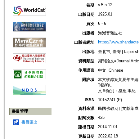
v.5 n.12
卷期
1925.01
出版日期
6 - 6
頁次
出版者
海潮音雜誌社
https://www.shandaote
出版者網址
出版地
臺北市, 臺灣 [Taipei shi
資料類型
期刊論文=Journal Artic
使用語言
中文=Chinese
附註項
本文收錄於黃夏年主編，20
刊影印。
文章類別：感應,事紀
ISSN
10152741 (P)
資料來源
民國佛教期刊文獻集成 v
書目管理
425
點閱次數
書目匯出
2014.11.01
建檔日期
2022.02.18
更新日期