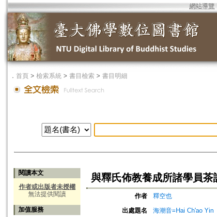
網站導覽
．
首頁
>
檢索系統
>
書目檢索
>
書目明細
閱讀本文
與釋氏佈教養成所諸學員茶
作者或出版者未授權
無法提供閱讀
作者
釋空也
加值服務
出處題名
海潮音=Hai Ch'ao Yin