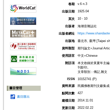
v.6 n.3
卷期
1925.04
出版日期
10 - 10
頁次
出版者
海潮音雜誌社
https://www.shandaote
出版者網址
出版地
臺北市, 臺灣 [Taipei shi
資料類型
期刊論文=Journal Artic
使用語言
中文=Chinese
附註項
本文收錄於黃夏年主編，20
刊影印。
文章類別：傳記,雜文
ISSN
10152741 (P)
資料來源
民國佛教期刊文獻集成 v
書目管理
427
點閱次數
書目匯出
2014.11.01
建檔日期
2022.02.22
更新日期