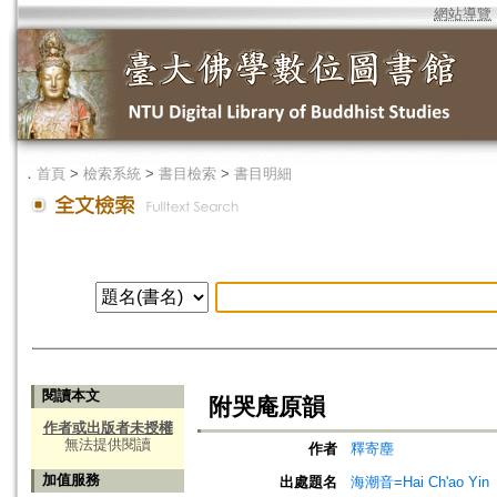
網站導覽
．
首頁
>
檢索系統
>
書目檢索
>
書目明細
閱讀本文
附哭庵原韻
作者或出版者未授權
無法提供閱讀
作者
釋寄塵
加值服務
出處題名
海潮音=Hai Ch'ao Yin