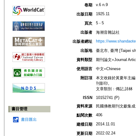
v.6 n.9
卷期
1925.11
出版日期
5 - 5
頁次
出版者
海潮音雜誌社
https://www.shandaote
出版者網址
出版地
臺北市, 臺灣 [Taipei shi
資料類型
期刊論文=Journal Artic
使用語言
中文=Chinese
附註項
本文收錄於黃夏年主編，20
刊影印。
文章類別：傳記,詩林
ISSN
10152741 (P)
資料來源
民國佛教期刊文獻集成 v
書目管理
406
點閱次數
書目匯出
2014.11.01
建檔日期
2022.02.24
更新日期