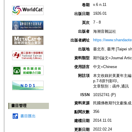
v.6 n.11
卷期
1926.01
出版日期
7 - 8
頁次
出版者
海潮音雜誌社
https://www.shandaote
出版者網址
出版地
臺北市, 臺灣 [Taipei shi
資料類型
期刊論文=Journal Artic
使用語言
中文=Chinese
附註項
本文收錄於黃夏年主編，20
p.7-8原刊影印。
文章類別：函件,通訊
ISSN
10152741 (P)
資料來源
民國佛教期刊文獻集成 v
書目管理
356
點閱次數
書目匯出
2014.11.01
建檔日期
2022.02.24
更新日期