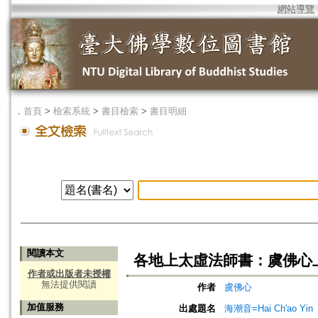
網站導覽
．
首頁
>
檢索系統
>
書目檢索
>
書目明細
閱讀本文
各地上太虛法師書：虞佛心
作者或出版者未授權
無法提供閱讀
作者
虞佛心
加值服務
出處題名
海潮音=Hai Ch'ao Yin