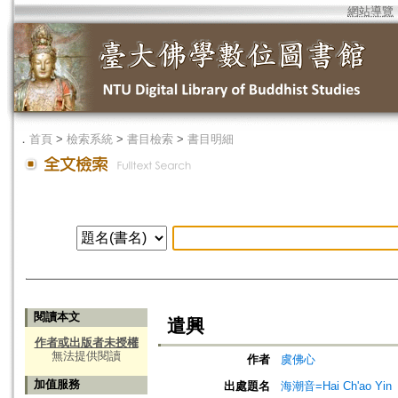
網站導覽
．
首頁
>
檢索系統
>
書目檢索
>
書目明細
閱讀本文
遣興
作者或出版者未授權
無法提供閱讀
作者
虞佛心
加值服務
出處題名
海潮音=Hai Ch'ao Yin