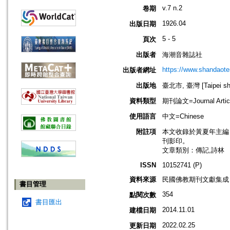
v.7 n.2
卷期
1926.04
出版日期
5 - 5
頁次
出版者
海潮音雜誌社
https://www.shandaote
出版者網址
出版地
臺北市, 臺灣 [Taipei shi
資料類型
期刊論文=Journal Artic
使用語言
中文=Chinese
附註項
本文收錄於黃夏年主編，20
刊影印。
文章類別：傳記,詩林
ISSN
10152741 (P)
資料來源
民國佛教期刊文獻集成 v
書目管理
354
點閱次數
書目匯出
2014.11.01
建檔日期
2022.02.25
更新日期