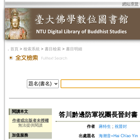
網站導覽
．
首頁
>
檢索系統
>
書目檢索
>
書目明細
閱讀本文
答川黔邊防軍祝團長晉封書
作者或出版者未授權
無法提供閱讀
作者
蔣特生
;
祝晉封
加值服務
出處題名
海潮音=Hai Ch'ao Yin