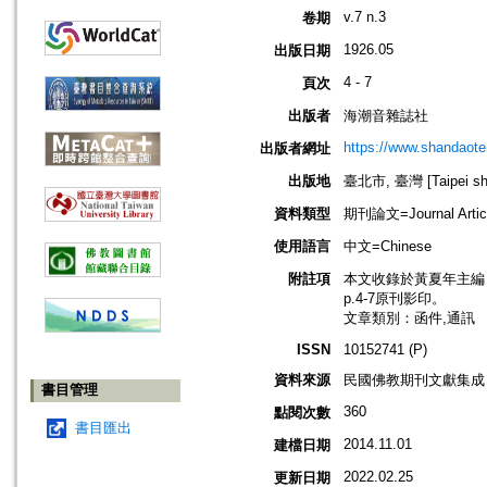
v.7 n.3
卷期
1926.05
出版日期
4 - 7
頁次
出版者
海潮音雜誌社
https://www.shandaote
出版者網址
出版地
臺北市, 臺灣 [Taipei shi
資料類型
期刊論文=Journal Artic
使用語言
中文=Chinese
附註項
本文收錄於黃夏年主編，20
p.4-7原刊影印。
文章類別：函件,通訊
ISSN
10152741 (P)
資料來源
民國佛教期刊文獻集成 v
書目管理
360
點閱次數
書目匯出
2014.11.01
建檔日期
2022.02.25
更新日期