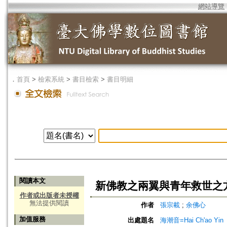
網站導覽
．
首頁
>
檢索系統
>
書目檢索
>
書目明細
閱讀本文
新佛教之兩翼與青年救世之
作者或出版者未授權
無法提供閱讀
作者
張宗載
;
余佛心
加值服務
出處題名
海潮音=Hai Ch'ao Yin