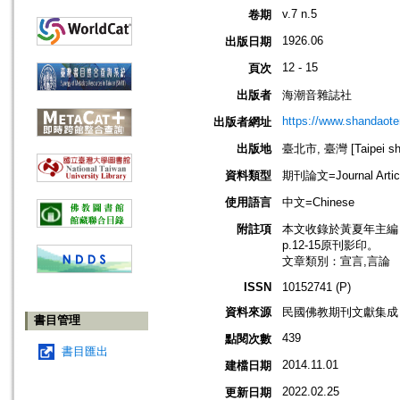
v.7 n.5
卷期
1926.06
出版日期
12 - 15
頁次
出版者
海潮音雜誌社
https://www.shandaote
出版者網址
出版地
臺北市, 臺灣 [Taipei shi
資料類型
期刊論文=Journal Artic
使用語言
中文=Chinese
附註項
本文收錄於黃夏年主編，20
p.12-15原刊影印。
文章類別：宣言,言論
ISSN
10152741 (P)
資料來源
民國佛教期刊文獻集成 v
書目管理
439
點閱次數
書目匯出
2014.11.01
建檔日期
2022.02.25
更新日期