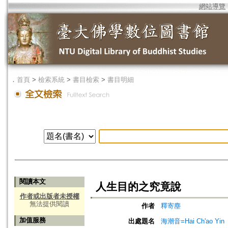
網站導覽
．
首頁
>
檢索系統
>
書目檢索
>
書目明細
閱讀本文
人生目的之究竟說
作者或出版者未授權
無法提供閱讀
作者
釋寄塵
加值服務
出處題名
海潮音=Hai Ch'ao Yin