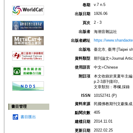
v.7 n.5
卷期
1926.06
出版日期
2 - 3
頁次
出版者
海潮音雜誌社
https://www.shandaote
出版者網址
出版地
臺北市, 臺灣 [Taipei shi
資料類型
期刊論文=Journal Artic
使用語言
中文=Chinese
附註項
本文收錄於黃夏年主編，20
p.2-3原刊影印。
文章類別：專欄,採錄
ISSN
10152741 (P)
資料來源
民國佛教期刊文獻集成 v
書目管理
405
點閱次數
書目匯出
2014.11.01
建檔日期
2022.02.25
更新日期