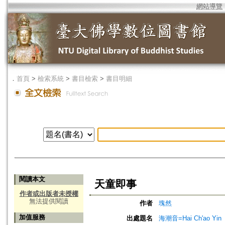
網站導覽
．
首頁
>
檢索系統
>
書目檢索
>
書目明細
閱讀本文
天童即事
作者或出版者未授權
無法提供閱讀
作者
塊然
加值服務
出處題名
海潮音=Hai Ch'ao Yin