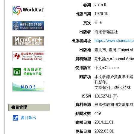
v.7 n.9
卷期
1926.10
出版日期
6 - 6
頁次
出版者
海潮音雜誌社
https://www.shandaote
出版者網址
出版地
臺北市, 臺灣 [Taipei shi
資料類型
期刊論文=Journal Artic
使用語言
中文=Chinese
附註項
本文收錄於黃夏年主編，20
刊影印。
文章類別：傳記,詩林
ISSN
10152741 (P)
資料來源
民國佛教期刊文獻集成 v
書目管理
449
點閱次數
書目匯出
2014.11.01
建檔日期
2022.03.01
更新日期