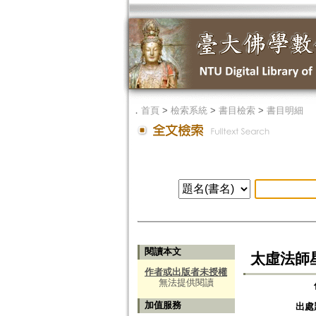
．
首頁
>
檢索系統
>
書目檢索
>
書目明細
閱讀本文
太虛法師
作者或出版者未授權
無法提供閱讀
加值服務
出處