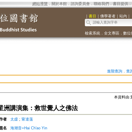
網站導覽
．
關於本館
．
諮詢委員會
．
聯絡我們
．
書目提供
．
｜
書目
｜
佛學著者
｜
站內
｜
檢索系統
．
全文專區
．
數位
進階查詢
．
查
本資料由
星洲講演集：救世覺人之佛法
作者
太虛
;
甯達薀
題名
海潮音=Hai Ch'ao Yin