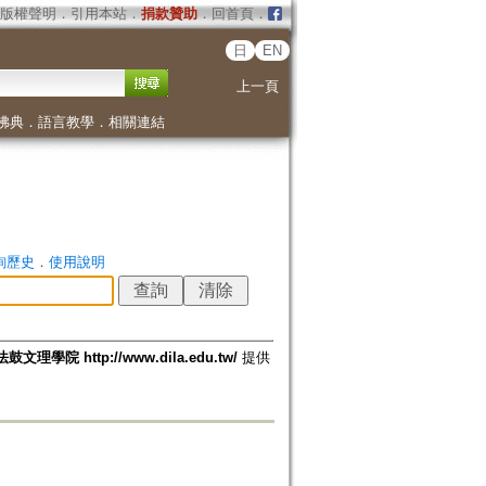
版權聲明
．
引用本站
．
捐款贊助
．
回首頁
．
日
EN
上一頁
佛典
．
語言教學
．
相關連結
詢歷史
．
使用說明
法鼓文理學院 http://www.dila.edu.tw/
提供