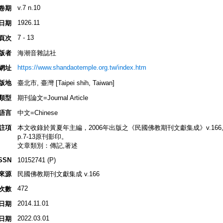
v.7 n.10
卷期
1926.11
日期
7 - 13
頁次
版者
海潮音雜誌社
https://www.shandaotemple.org.tw/index.htm
網址
版地
臺北市, 臺灣 [Taipei shih, Taiwan]
類型
期刊論文=Journal Article
語言
中文=Chinese
註項
本文收錄於黃夏年主編，2006年出版之《民國佛教期刊文獻集成》v.166, p.26
p.7-13原刊影印。
文章類別：傳記,著述
SSN
10152741 (P)
來源
民國佛教期刊文獻集成 v.166
472
次數
2014.11.01
日期
2022.03.01
日期