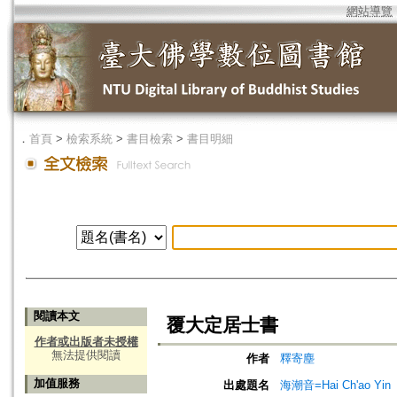
網站導覽
．
首頁
>
檢索系統
>
書目檢索
>
書目明細
閱讀本文
覆大定居士書
作者或出版者未授權
無法提供閱讀
作者
釋寄塵
加值服務
出處題名
海潮音=Hai Ch'ao Yin