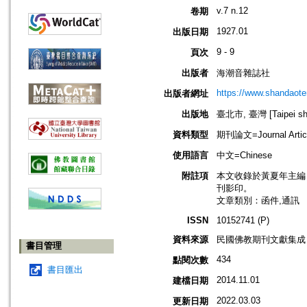
v.7 n.12
卷期
1927.01
出版日期
9 - 9
頁次
出版者
海潮音雜誌社
https://www.shandaote
出版者網址
出版地
臺北市, 臺灣 [Taipei shi
資料類型
期刊論文=Journal Artic
使用語言
中文=Chinese
附註項
本文收錄於黃夏年主編，20
刊影印。
文章類別：函件,通訊
ISSN
10152741 (P)
資料來源
民國佛教期刊文獻集成 v
書目管理
434
點閱次數
書目匯出
2014.11.01
建檔日期
2022.03.03
更新日期