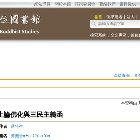
網站導覽
．
關於本館
．
諮詢委員會
．
聯絡我們
．
書目提供
．
｜
書目
｜
佛學著者
｜
站內
｜
檢索系統
．
全文專區
．
數位
進階查詢
．
查
本資料由
生論佛化與三民主義函
作者
蔣特生
題名
海潮音=Hai Ch'ao Yin