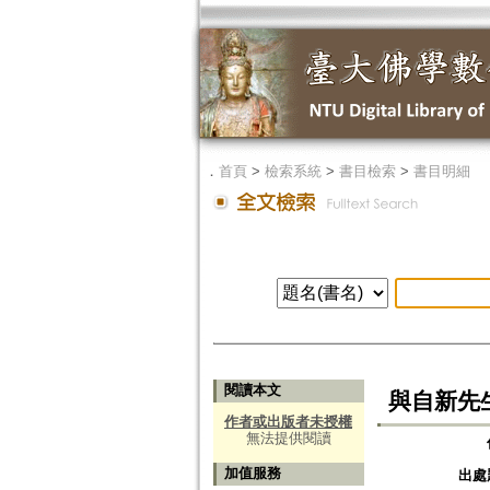
．
首頁
>
檢索系統
>
書目檢索
>
書目明細
閱讀本文
與自新先
作者或出版者未授權
無法提供閱讀
加值服務
出處