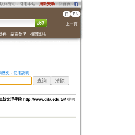
版權聲明
．
引用本站
．
捐款贊助
．
回首頁
．
日
EN
上一頁
佛典
．
語言教學
．
相關連結
詢歷史
．
使用說明
法鼓文理學院 http://www.dila.edu.tw/
提供