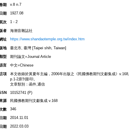
v.8 n.7
卷期
1927.08
日期
1 - 2
頁次
版者
海潮音雜誌社
https://www.shandaotemple.org.tw/index.htm
網址
版地
臺北市, 臺灣 [Taipei shih, Taiwan]
類型
期刊論文=Journal Article
語言
中文=Chinese
註項
本文收錄於黃夏年主編，2006年出版之《民國佛教期刊文獻集成》v.168, p.2
p.1-2原刊影印。
文章類別：函件,通信
SSN
10152741 (P)
來源
民國佛教期刊文獻集成 v.168
346
次數
2014.11.01
日期
2022.03.03
日期