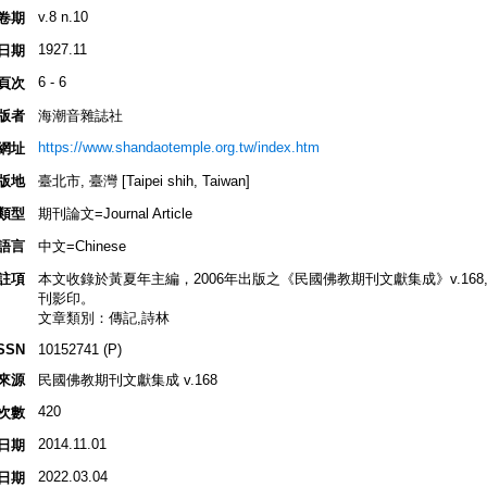
v.8 n.10
卷期
1927.11
日期
6 - 6
頁次
版者
海潮音雜誌社
https://www.shandaotemple.org.tw/index.htm
網址
版地
臺北市, 臺灣 [Taipei shih, Taiwan]
類型
期刊論文=Journal Article
語言
中文=Chinese
註項
本文收錄於黃夏年主編，2006年出版之《民國佛教期刊文獻集成》v.168, p.54
刊影印。
文章類別：傳記,詩林
SSN
10152741 (P)
來源
民國佛教期刊文獻集成 v.168
420
次數
2014.11.01
日期
2022.03.04
日期