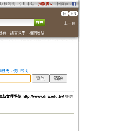
版權聲明
．
引用本站
．
捐款贊助
．
回首頁
．
日
EN
上一頁
佛典
．
語言教學
．
相關連結
詢歷史
．
使用說明
法鼓文理學院 http://www.dila.edu.tw/
提供