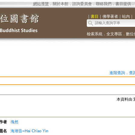
網站導覽
．
關於本館
．
諮詢委員會
．
聯絡我們
．
書目提供
．
｜
書目
｜
佛學著者
｜
站內
｜
檢索系統
．
全文專區
．
數位
進階查詢
．
查
本資料由
作者
塊然
題名
海潮音=Hai Ch'ao Yin