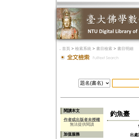
．
首頁
>
檢索系統
>
書目檢索
>
書目明細
閱讀本文
釣魚臺
作者或出版者未授權
無法提供閱讀
加值服務
出處