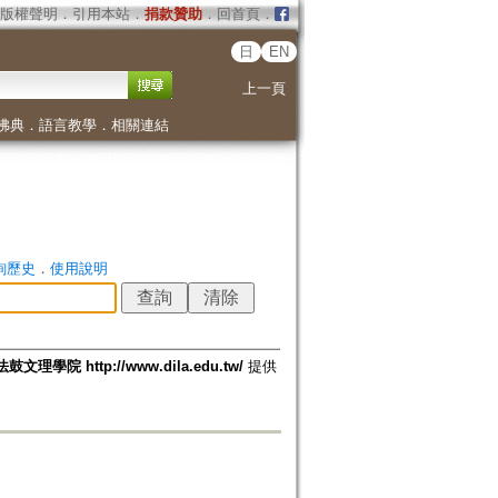
版權聲明
．
引用本站
．
捐款贊助
．
回首頁
．
日
EN
上一頁
佛典
．
語言教學
．
相關連結
詢歷史
．
使用說明
法鼓文理學院 http://www.dila.edu.tw/
提供