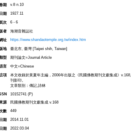
v.8 n.10
卷期
1927.11
日期
6 - 6
頁次
版者
海潮音雜誌社
https://www.shandaotemple.org.tw/index.htm
網址
版地
臺北市, 臺灣 [Taipei shih, Taiwan]
類型
期刊論文=Journal Article
語言
中文=Chinese
註項
本文收錄於黃夏年主編，2006年出版之《民國佛教期刊文獻集成》v.168, p.54
刊影印。
文章類別：傳記,詩林
SSN
10152741 (P)
來源
民國佛教期刊文獻集成 v.168
449
次數
2014.11.01
日期
2022.03.04
日期