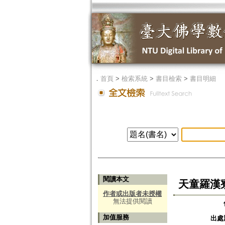
．
首頁
>
檢索系統
>
書目檢索
>
書目明細
閱讀本文
天童羅漢
作者或出版者未授權
無法提供閱讀
加值服務
出處