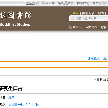
網站導覽
．
關於本館
．
諮詢委員會
．
聯絡我們
．
書目提供
．
｜
書目
｜
佛學著者
｜
站內
｜
檢索系統
．
全文專區
．
數位
進階查詢
．
查
本資料由
寮夜坐口占
作者
塊然
題名
海潮音=Hai Ch'ao Yin