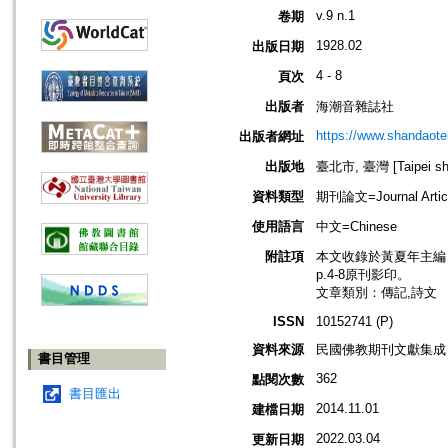
v.9 n.1
卷期
1928.02
出版日期
4 - 8
頁次
出版者
海潮音雜誌社
https://www.shandaote
出版者網址
出版地
臺北市, 臺灣 [Taipei shi
資料類型
期刊論文=Journal Artic
使用語言
中文=Chinese
附註項
本文收錄於黃夏年主編，20
p.4-8原刊影印。
文章類別：傳記,詩文
ISSN
10152741 (P)
資料來源
民國佛教期刊文獻集成 v
書目管理
362
點閱次數
書目匯出
2014.11.01
建檔日期
2022.03.04
更新日期