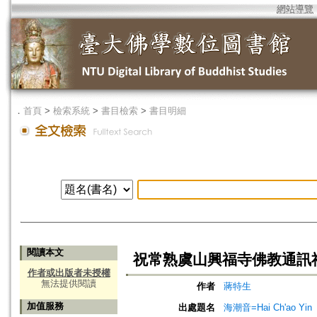
網站導覽
．
首頁
>
檢索系統
>
書目檢索
>
書目明細
閱讀本文
祝常熟虞山興福寺佛教通訊
作者或出版者未授權
無法提供閱讀
作者
蔣特生
加值服務
出處題名
海潮音=Hai Ch'ao Yin