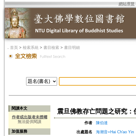
網站導覽
．
首頁
>
檢索系統
>
書目檢索
>
書目明細
閱讀本文
震旦佛教存亡問題之研究：
作者或出版者未授權
無法提供閱讀
作者
陳伯達
加值服務
出處題名
海潮音=Hai Ch'ao Yin