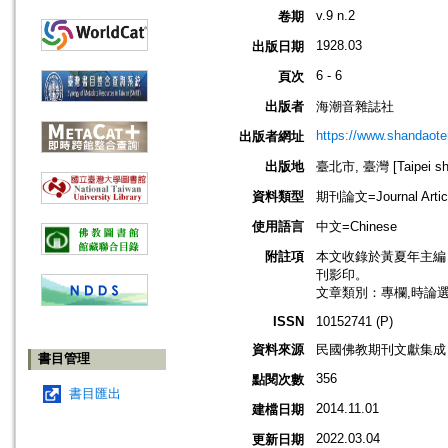
v.9 n.2
卷期
1928.03
出版日期
6 - 6
頁次
出版者
海潮音雜誌社
https://www.shandaote
出版者網址
出版地
臺北市, 臺灣 [Taipei shi
資料類型
期刊論文=Journal Artic
使用語言
中文=Chinese
附註項
本文收錄於黃夏年主編，20
刊影印。
文章類別：專欄,時論
ISSN
10152741 (P)
資料來源
民國佛教期刊文獻集成 v
書目管理
356
點閱次數
書目匯出
2014.11.01
建檔日期
2022.03.04
更新日期