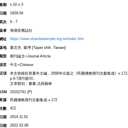
v.10 n.3
卷期
1929.04
日期
6 - 7
頁次
版者
海潮音雜誌社
https://www.shandaotemple.org.tw/index.htm
網址
版地
臺北市, 臺灣 [Taipei shih, Taiwan]
類型
期刊論文=Journal Article
語言
中文=Chinese
註項
本文收錄於黃夏年主編，2006年出版之《民國佛教期刊文獻集成》v.172, p.32
p.6-7原刊影印。
文章類別：書畫,法苑藝林
SSN
10152741 (P)
來源
民國佛教期刊文獻集成 v.172
421
次數
2014.11.01
日期
2022.03.08
日期