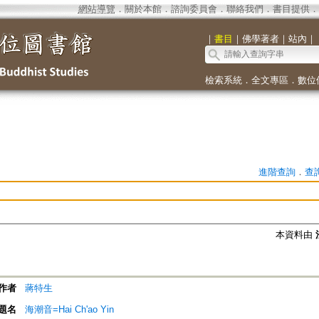
網站導覽
．
關於本館
．
諮詢委員會
．
聯絡我們
．
書目提供
．
｜
書目
｜
佛學著者
｜
站內
｜
檢索系統
．
全文專區
．
數位
進階查詢
．
查
本資料由
作者
蔣特生
題名
海潮音=Hai Ch'ao Yin