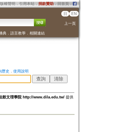
版權聲明
．
引用本站
．
捐款贊助
．
回首頁
．
日
EN
上一頁
佛典
．
語言教學
．
相關連結
詢歷史
．
使用說明
法鼓文理學院 http://www.dila.edu.tw/
提供