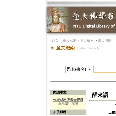
．
首頁
>
檢索系統
>
書目檢索
>
書目明細
閱讀本文
醒來語
作者或出版者未授權
無法提供閱讀
加值服務
出處