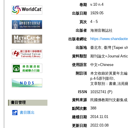
v.10 n.4
卷期
1929.05
出版日期
4 - 5
頁次
出版者
海潮音雜誌社
https://www.shandaote
出版者網址
出版地
臺北市, 臺灣 [Taipei shi
資料類型
期刊論文=Journal Artic
使用語言
中文=Chinese
附註項
本文收錄於黃夏年主編，20
p.4-5原刊影印。
文章類別：書畫,法苑
ISSN
10152741 (P)
資料來源
民國佛教期刊文獻集成 v
書目管理
388
點閱次數
書目匯出
2014.11.01
建檔日期
2022.03.08
更新日期