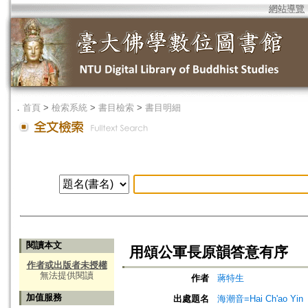
網站導覽
．
首頁
>
檢索系統
>
書目檢索
>
書目明細
閱讀本文
用頌公軍長原韻答意有序
作者或出版者未授權
無法提供閱讀
作者
蔣特生
加值服務
出處題名
海潮音=Hai Ch'ao Yin