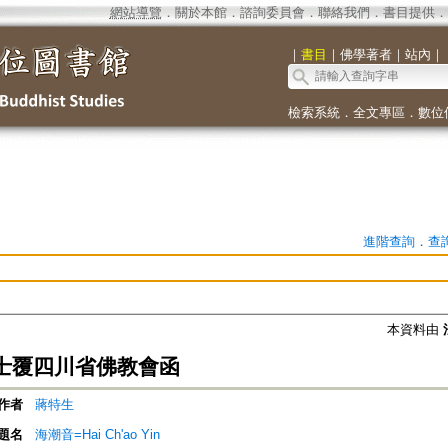
網站導覽
．
關於本館
．
諮詢委員會
．
聯絡我們
．
書目提供
．
｜
書目
｜
佛學著者
｜
站內
｜
檢索系統
．
全文專區
．
數位
進階查詢
．
查
本資料由
士覆四川省佛教會函
作者
蔣特生
題名
海潮音=Hai Ch'ao Yin