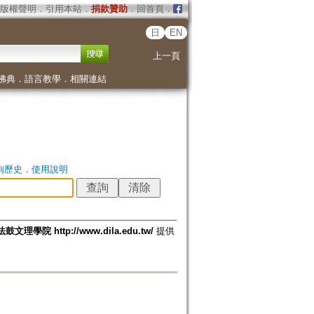
版權聲明
．
引用本站
．
捐款贊助
．
回首頁
．
日
EN
上一頁
佛典
．
語言教學
．
相關連結
詢歷史
．
使用說明
法鼓文理學院 http://www.dila.edu.tw/
提供