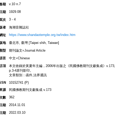
v.10 n.7
卷期
1929.08
日期
3 - 4
頁次
版者
海潮音雜誌社
https://www.shandaotemple.org.tw/index.htm
網址
版地
臺北市, 臺灣 [Taipei shih, Taiwan]
類型
期刊論文=Journal Article
語言
中文=Chinese
註項
本文收錄於黃夏年主編，2006年出版之《民國佛教期刊文獻集成》v.173, p.20
p.3-4原刊影印。
文章類別：函件,法界通訊
SSN
10152741 (P)
來源
民國佛教期刊文獻集成 v.173
362
次數
2014.11.01
日期
2022.03.10
日期