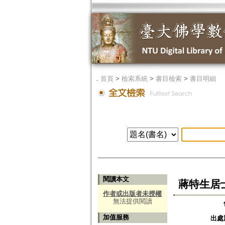
．
首頁
>
檢索系統
>
書目檢索
>
書目明細
閱讀本文
蔣特生居
作者或出版者未授權
無法提供閱讀
加值服務
出處