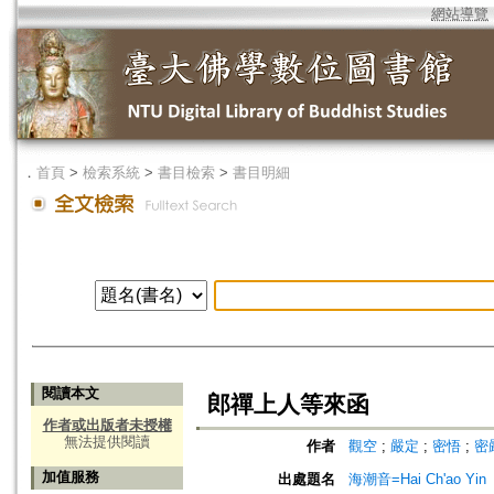
網站導覽
．
首頁
>
檢索系統
>
書目檢索
>
書目明細
閱讀本文
郎禪上人等來函
作者或出版者未授權
無法提供閱讀
作者
觀空
;
嚴定
;
密悟
;
密
加值服務
出處題名
海潮音=Hai Ch'ao Yin