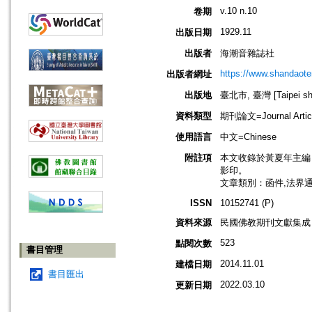
v.10 n.10
卷期
1929.11
出版日期
出版者
海潮音雜誌社
https://www.shandaote
出版者網址
出版地
臺北市, 臺灣 [Taipei shi
資料類型
期刊論文=Journal Artic
使用語言
中文=Chinese
附註項
本文收錄於黃夏年主編，2
影印。
文章類別：函件,法界
ISSN
10152741 (P)
資料來源
民國佛教期刊文獻集成 v
523
點閱次數
書目管理
2014.11.01
建檔日期
書目匯出
2022.03.10
更新日期