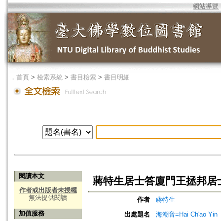
網站導覽
．
首頁
>
檢索系統
>
書目檢索
>
書目明細
閱讀本文
蔣特生居士答廈門王拯邦居
作者或出版者未授權
無法提供閱讀
作者
蔣特生
加值服務
出處題名
海潮音=Hai Ch'ao Yin