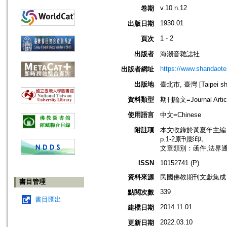
v.10 n.12
卷期
1930.01
出版日期
1 - 2
頁次
出版者
海潮音雜誌社
https://www.shandaote
出版者網址
出版地
臺北市, 臺灣 [Taipei shi
資料類型
期刊論文=Journal Artic
使用語言
中文=Chinese
附註項
本文收錄於黃夏年主編，20
p.1-2原刊影印。
文章類別：函件,法界
ISSN
10152741 (P)
資料來源
民國佛教期刊文獻集成 v
書目管理
339
點閱次數
書目匯出
2014.11.01
建檔日期
2022.03.10
更新日期