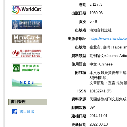
v.11 n.3
卷期
1930.03
出版日期
5 - 8
頁次
出版者
海潮音雜誌社
https://www.shandaote
出版者網址
出版地
臺北市, 臺灣 [Taipei shi
資料類型
期刊論文=Journal Artic
使用語言
中文=Chinese
附註項
本文收錄於黃夏年主編，20
8原刊影印。
文章類別：宣言,法海
ISSN
10152741 (P)
資料來源
民國佛教期刊文獻集成 v
書目管理
394
點閱次數
書目匯出
2014.11.01
建檔日期
2022.03.10
更新日期