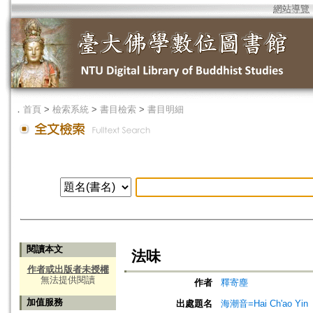
網站導覽
．
首頁
>
檢索系統
>
書目檢索
>
書目明細
閱讀本文
法味
作者或出版者未授權
無法提供閱讀
作者
釋寄塵
加值服務
出處題名
海潮音=Hai Ch'ao Yin