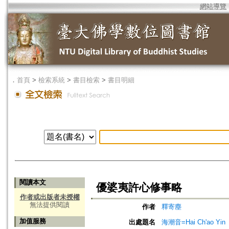
網站導覽
．
首頁
>
檢索系統
>
書目檢索
>
書目明細
閱讀本文
優婆夷許心修事略
作者或出版者未授權
無法提供閱讀
作者
釋寄塵
加值服務
出處題名
海潮音=Hai Ch'ao Yin