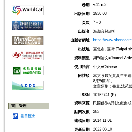
v.11 n.3
卷期
1930.03
出版日期
7 - 8
頁次
出版者
海潮音雜誌社
https://www.shandaote
出版者網址
出版地
臺北市, 臺灣 [Taipei shi
資料類型
期刊論文=Journal Artic
使用語言
中文=Chinese
附註項
本文收錄於黃夏年主編，20
8原刊影印。
文章類別：書畫,法苑
ISSN
10152741 (P)
資料來源
民國佛教期刊文獻集成 v
書目管理
383
點閱次數
書目匯出
2014.11.01
建檔日期
2022.03.10
更新日期