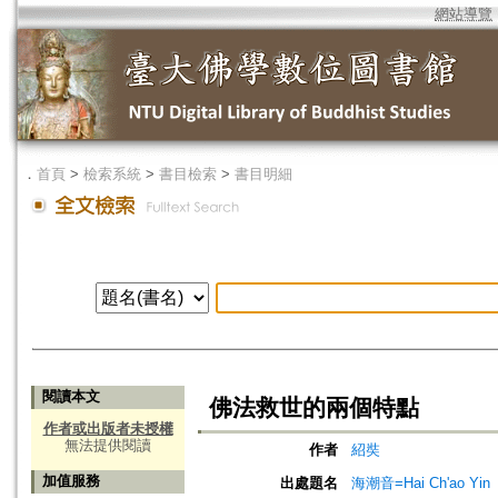
網站導覽
．
首頁
>
檢索系統
>
書目檢索
>
書目明細
閱讀本文
佛法救世的兩個特點
作者或出版者未授權
無法提供閱讀
作者
紹奘
加值服務
出處題名
海潮音=Hai Ch'ao Yin