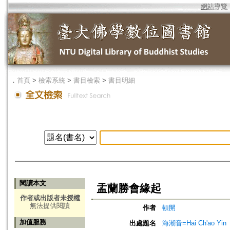
網站導覽
．
首頁
>
檢索系統
>
書目檢索
>
書目明細
閱讀本文
盂蘭勝會緣起
作者或出版者未授權
無法提供閱讀
作者
頓開
加值服務
出處題名
海潮音=Hai Ch'ao Yin