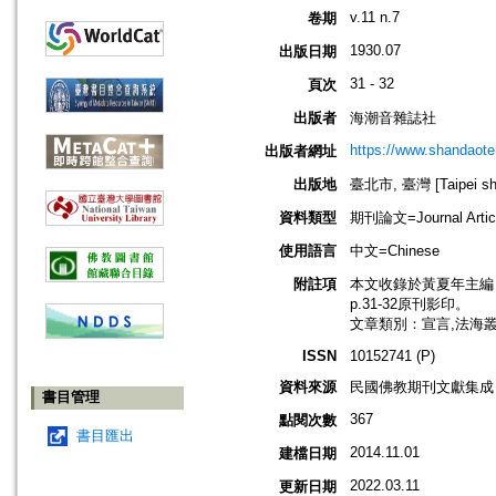
v.11 n.7
卷期
1930.07
出版日期
31 - 32
頁次
出版者
海潮音雜誌社
https://www.shandaote
出版者網址
出版地
臺北市, 臺灣 [Taipei shi
資料類型
期刊論文=Journal Artic
使用語言
中文=Chinese
附註項
本文收錄於黃夏年主編，20
p.31-32原刊影印。
文章類別：宣言,法海
ISSN
10152741 (P)
資料來源
民國佛教期刊文獻集成 v
書目管理
367
點閱次數
書目匯出
2014.11.01
建檔日期
2022.03.11
更新日期