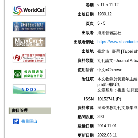
v.11 n.11-12
卷期
1930.12
出版日期
5 - 5
頁次
出版者
海潮音雜誌社
https://www.shandaote
出版者網址
出版地
臺北市, 臺灣 [Taipei shi
資料類型
期刊論文=Journal Artic
使用語言
中文=Chinese
附註項
本文收錄於黃夏年主編，20
p.5原刊影印。
文章類別：書畫,法苑
ISSN
10152741 (P)
資料來源
民國佛教期刊文獻集成 v
書目管理
390
點閱次數
書目匯出
2014.11.01
建檔日期
2022.03.11
更新日期