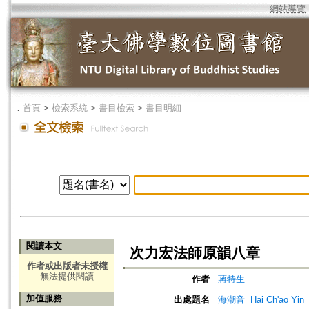
網站導覽
．
首頁
>
檢索系統
>
書目檢索
>
書目明細
閱讀本文
次力宏法師原韻八章
作者或出版者未授權
無法提供閱讀
作者
蔣特生
加值服務
出處題名
海潮音=Hai Ch'ao Yin