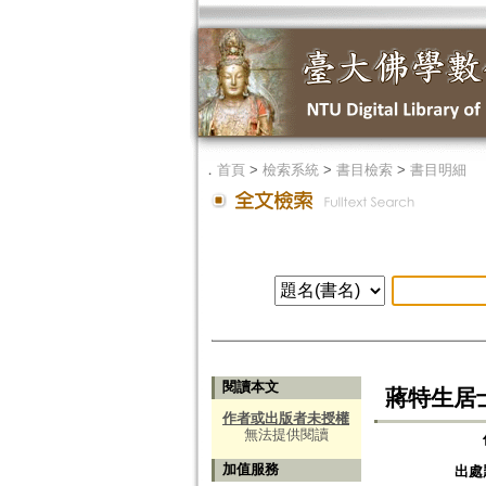
．
首頁
>
檢索系統
>
書目檢索
>
書目明細
閱讀本文
蔣特生居
作者或出版者未授權
無法提供閱讀
加值服務
出處