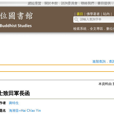
網站導覽
．
關於本館
．
諮詢委員會
．
聯絡我們
．
書目提供
．
｜
書目
｜
佛學著者
｜
站內
｜
檢索系統
．
全文專區
．
數位
進階查詢
．
查
本資料由
士致田軍長函
作者
蔣特生
題名
海潮音=Hai Ch'ao Yin