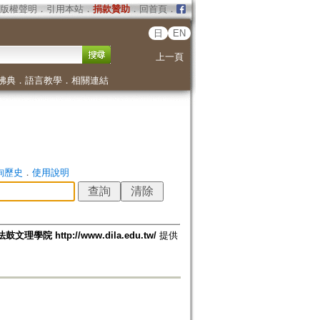
版權聲明
．
引用本站
．
捐款贊助
．
回首頁
．
日
EN
上一頁
佛典
．
語言教學
．
相關連結
詢歷史
．
使用說明
法鼓文理學院 http://www.dila.edu.tw/
提供