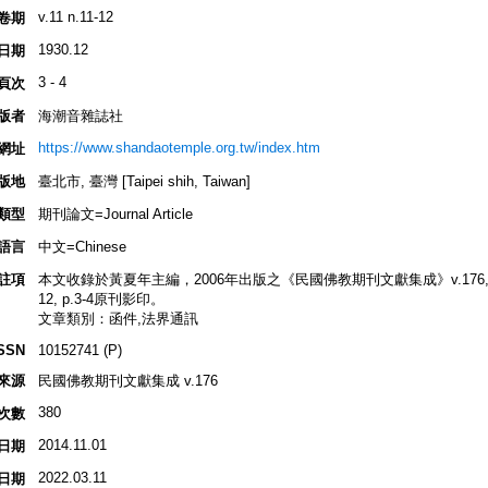
v.11 n.11-12
卷期
1930.12
日期
3 - 4
頁次
版者
海潮音雜誌社
https://www.shandaotemple.org.tw/index.htm
網址
版地
臺北市, 臺灣 [Taipei shih, Taiwan]
類型
期刊論文=Journal Article
語言
中文=Chinese
註項
本文收錄於黃夏年主編，2006年出版之《民國佛教期刊文獻集成》v.176, p.49
12, p.3-4原刊影印。
文章類別：函件,法界通訊
SSN
10152741 (P)
來源
民國佛教期刊文獻集成 v.176
380
次數
2014.11.01
日期
2022.03.11
日期