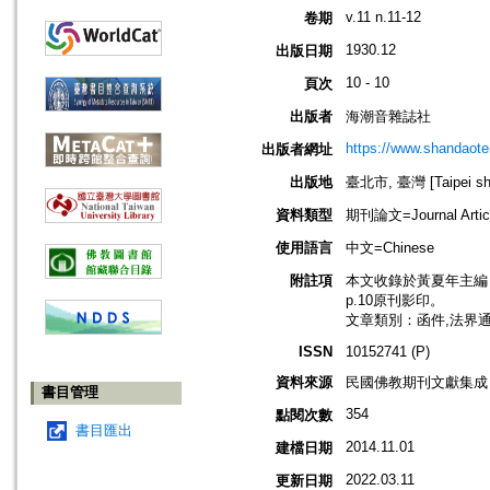
v.11 n.11-12
卷期
1930.12
出版日期
10 - 10
頁次
出版者
海潮音雜誌社
https://www.shandaote
出版者網址
出版地
臺北市, 臺灣 [Taipei shi
資料類型
期刊論文=Journal Artic
使用語言
中文=Chinese
附註項
本文收錄於黃夏年主編，20
p.10原刊影印。
文章類別：函件,法界
ISSN
10152741 (P)
資料來源
民國佛教期刊文獻集成 v
書目管理
354
點閱次數
書目匯出
2014.11.01
建檔日期
2022.03.11
更新日期