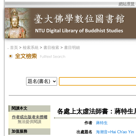
網站導覽
．
首頁
>
檢索系統
>
書目檢索
>
書目明細
閱讀本文
各處上太虛法師書：蔣特生
作者或出版者未授權
無法提供閱讀
作者
蔣特生
加值服務
出處題名
海潮音=Hai Ch'ao Yin