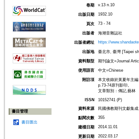
v.13 n.10
卷期
1932.10
出版日期
73 - 74
頁次
出版者
海潮音雜誌社
https://www.shandaote
出版者網址
出版地
臺北市, 臺灣 [Taipei shi
資料類型
期刊論文=Journal Artic
使用語言
中文=Chinese
附註項
本文收錄於黃夏年主編，20
p.73-74原刊影印。
文章類別：傳記,藝林
ISSN
10152741 (P)
資料來源
民國佛教期刊文獻集成 v
書目管理
355
點閱次數
書目匯出
2014.11.01
建檔日期
2022.03.17
更新日期