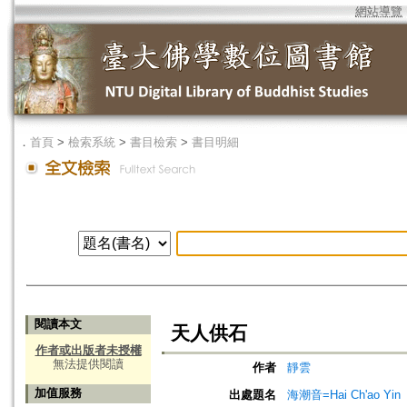
網站導覽
．
首頁
>
檢索系統
>
書目檢索
>
書目明細
閱讀本文
天人供石
作者或出版者未授權
無法提供閱讀
作者
靜雲
加值服務
出處題名
海潮音=Hai Ch'ao Yin